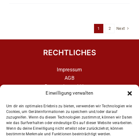
Next
1
2
RECHTLICHES
Impressum
AGB
Datenschutzerklärung
Einwilligung verwalten
Datenschutzerklärung – aCATemy Katzentraining
App
Um dir ein optimales Erlebnis zu bieten, verwenden wir Technologien wie
Cookies, um Geräteinformationen zu speichern und/oder darauf
zuzugreifen. Wenn du diesen Technologien zustimmst, können wir Daten
wie das Surfverhalten oder eindeutige IDs auf dieser Website verarbeiten.
Get Social
Wenn du deine Einwilligung nicht erteilst oder zurückziehst, können
bestimmte Merkmale und Funktionen beeinträchtigt werden.