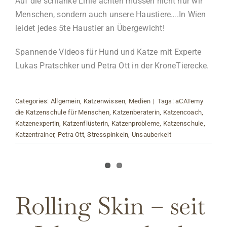
Auf die schlanke Linie achten müssen nicht nur wir
Menschen, sondern auch unsere Haustiere….In Wien
leidet jedes 5te Haustier an Übergewicht!
Spannende Videos für Hund und Katze mit Experte
Lukas Pratschker und Petra Ott in der KroneTierecke.
Categories:
Allgemein
,
Katzenwissen
,
Medien
|
Tags:
aCATemy
die Katzenschule für Menschen
,
Katzenberaterin
,
Katzencoach
,
Katzenexpertin
,
Katzenflüsterin
,
Katzenprobleme
,
Katzenschule
,
Katzentrainer
,
Petra Ott
,
Stresspinkeln
,
Unsauberkeit
Rolling Skin – seit