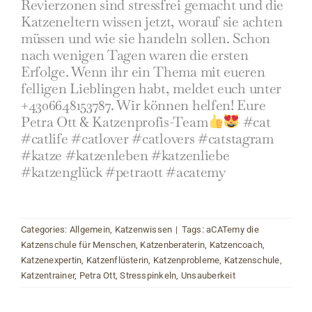
Revierzonen sind stressfrei gemacht und die
Katzeneltern wissen jetzt, worauf sie achten
müssen und wie sie handeln sollen. Schon
nach wenigen Tagen waren die ersten
Erfolge. Wenn ihr ein Thema mit eueren
felligen Lieblingen habt, meldet euch unter
+4306648153787. Wir können helfen! Eure
Petra Ott & Katzenprofis-Team
#cat
#catlife
#catlover
#catlovers
#catstagram
#katze
#katzenleben
#katzenliebe
#katzenglück
#petraott
#acatemy
Categories:
Allgemein
,
Katzenwissen
|
Tags:
aCATemy die
Katzenschule für Menschen
,
Katzenberaterin
,
Katzencoach
,
Katzenexpertin
,
Katzenflüsterin
,
Katzenprobleme
,
Katzenschule
,
Katzentrainer
,
Petra Ott
,
Stresspinkeln
,
Unsauberkeit