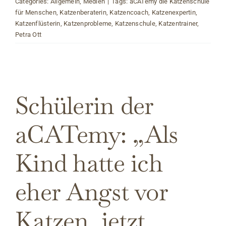
Categories:
Allgemein
,
Medien
|
Tags:
aCATemy die Katzenschule
für Menschen
,
Katzenberaterin
,
Katzencoach
,
Katzenexpertin
,
Katzenflüsterin
,
Katzenprobleme
,
Katzenschule
,
Katzentrainer
,
Petra Ott
Schülerin der
aCATemy: „Als
Kind hatte ich
eher Angst vor
Katzen, jetzt