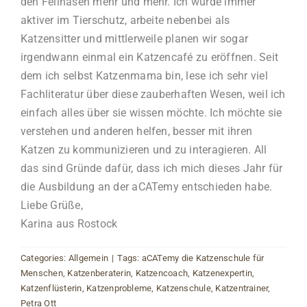
den Fellnasen mehr und mehr. Ich wurde immer
aktiver im Tierschutz, arbeite nebenbei als
Katzensitter und mittlerweile planen wir sogar
irgendwann einmal ein Katzencafé zu eröffnen. Seit
dem ich selbst Katzenmama bin, lese ich sehr viel
Fachliteratur über diese zauberhaften Wesen, weil ich
einfach alles über sie wissen möchte. Ich möchte sie
verstehen und anderen helfen, besser mit ihren
Katzen zu kommunizieren und zu interagieren. All
das sind Gründe dafür, dass ich mich dieses Jahr für
die Ausbildung an der aCATemy entschieden habe.
Liebe Grüße,
Karina aus Rostock
Categories:
Allgemein
|
Tags:
aCATemy die Katzenschule für
Menschen
,
Katzenberaterin
,
Katzencoach
,
Katzenexpertin
,
Katzenflüsterin
,
Katzenprobleme
,
Katzenschule
,
Katzentrainer
,
Petra Ott