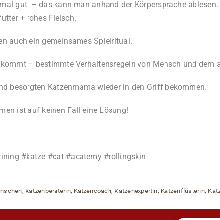
inmal gut! – das kann man anhand der Körpersprache ablesen. D
tter + rohes Fleisch.
den auch ein gemeinsames Spielritual.
l bekommt – bestimmte Verhaltensregeln von Mensch und dem an
und besorgten Katzenmama wieder in den Griff bekommen.
en ist auf keinen Fall eine Lösung!
ining #katze #cat #acatemy #rollingskin
enschen
,
Katzenberaterin
,
Katzencoach
,
Katzenexpertin
,
Katzenflüsterin
,
Kat