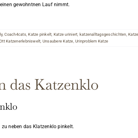
s seinen gewohntnen Lauf nimmt.
dy
,
Coach4cats
,
Katze pinkelt
,
Katze uriniert
,
katzenalltagsgeschichten
,
Katze
Ott Katzenerlebniswelt
,
Unsaubere Katze
,
Urinproblem Katze
n das Katzenklo
enklo
d zu neben das Klatzenklo pinkelt.