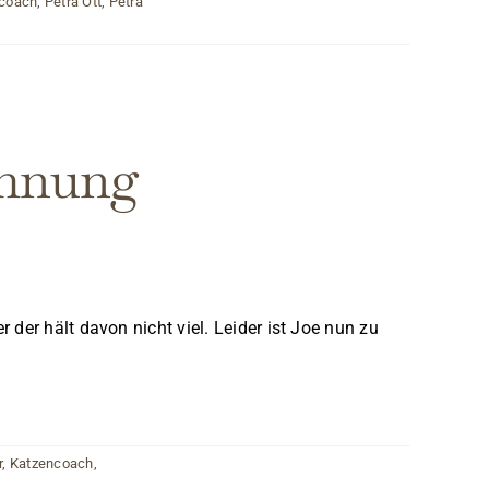
coach
,
Petra Ott
,
Petra
ohnung
der hält davon nicht viel. Leider ist Joe nun zu
r
,
Katzencoach
,