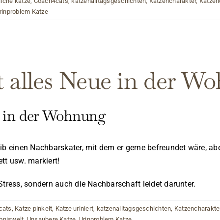
liche katze
,
Coach4cats
,
katzenalltagsgeschichten
,
Katzencharakter
,
Katzen
rinproblem Katze
t alles Neue in der W
ue in der Wohnung
b einen Nachbarskater, mit dem er gerne befreundet wäre, aber 
tt usw. markiert!
Stress, sondern auch die Nachbarschaft leidet darunter.
cats
,
Katze pinkelt
,
Katze uriniert
,
katzenalltagsgeschichten
,
Katzencharakte
ebniswelt
,
Unsaubere Katze
,
Urinproblem Katze