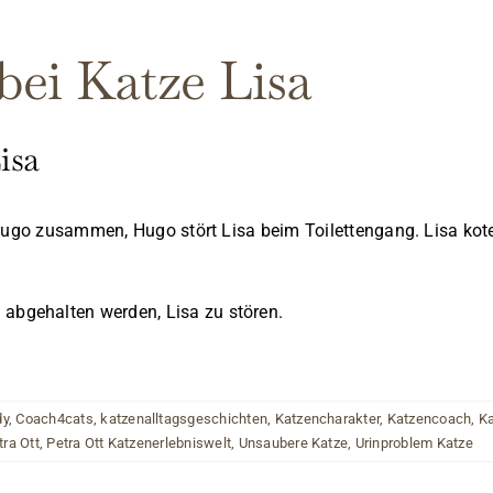
bei Katze Lisa
isa
Hugo zusammen, Hugo stört Lisa beim Toilettengang. Lisa kotet
bgehalten werden, Lisa zu stören.
dy
,
Coach4cats
,
katzenalltagsgeschichten
,
Katzencharakter
,
Katzencoach
,
Ka
tra Ott
,
Petra Ott Katzenerlebniswelt
,
Unsaubere Katze
,
Urinproblem Katze