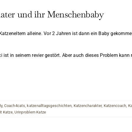
kater und ihr Menschenbaby
atzeneltern alleine. Vor 2 Jahren ist dann ein Baby gekommen
 ist in seinem revier gestört. Aber auch dieses Problem kann
dy
,
Coach4cats
,
katzenalltagsgeschichten
,
Katzencharakter
,
Katzencoach
,
Ka
t Katze
,
Urinproblem Katze