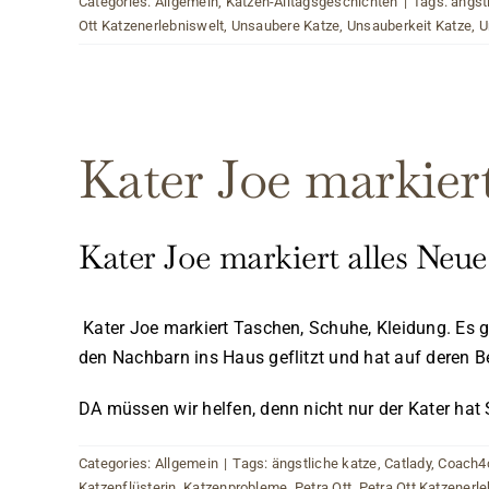
Categories:
Allgemein
,
Katzen-Alltagsgeschichten
|
Tags:
ängst
Ott Katzenerlebniswelt
,
Unsaubere Katze
,
Unsauberkeit Katze
,
U
Kater Joe markier
Kater Joe markiert alles Ne
Kater Joe markiert Taschen, Schuhe, Kleidung. Es gi
den Nachbarn ins Haus geflitzt und hat auf deren Be
DA müssen wir helfen, denn nicht nur der Kater hat 
Categories:
Allgemein
|
Tags:
ängstliche katze
,
Catlady
,
Coach4
Katzenflüsterin
,
Katzenprobleme
,
Petra Ott
,
Petra Ott Katzenerl