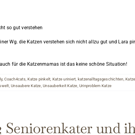
ht so gut verstehen
r Wg. die Katzen verstehen sich nicht allzu gut und Lara pin
uch für die Katzenmamas ist das keine schöne Situation!
dy
,
Coach4cats
,
Katze pinkelt
,
Katze uriniert
,
katzenalltagsgeschichten
,
Katze
swelt
,
Unsaubere Katze
,
Unsauberkeit Katze
,
Urinproblem Katze
2 Seniorenkater und 