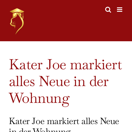
Skip
to
content
View
Kater Joe markiert
Larger
Image
alles Neue in der
Wohnung
Kater Joe markiert alles Neue
in der Wohnung