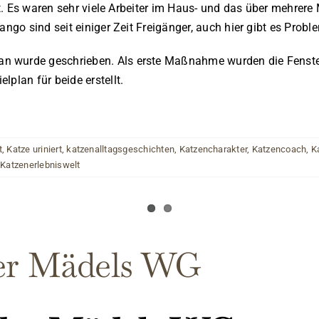
iert. Es waren sehr viele Arbeiter im Haus- und das über mehre
jango sind seit einiger Zeit Freigänger, auch hier gibt es P
n wurde geschrieben. Als erste Maßnahme wurden die Fenster
plan für beide erstellt.
t
,
Katze uriniert
,
katzenalltagsgeschichten
,
Katzencharakter
,
Katzencoach
,
K
 Katzenerlebniswelt
der Mädels WG