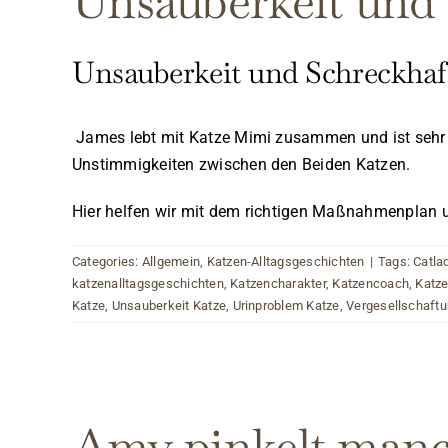
Unsauberkeit und 
Unsauberkeit und Schreckhaft
James lebt mit Katze Mimi zusammen und ist sehr sc
Unstimmigkeiten zwischen den Beiden Katzen.
Hier helfen wir mit dem richtigen Maßnahmenplan u
Categories:
Allgemein
,
Katzen-Alltagsgeschichten
|
Tags:
Catla
katzenalltagsgeschichten
,
Katzencharakter
,
Katzencoach
,
Katze
Katze
,
Unsauberkeit Katze
,
Urinproblem Katze
,
Vergesellschaftu
Amy pinkelt manch