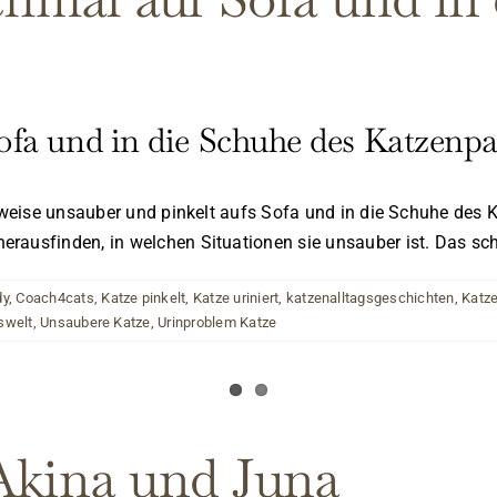
fa und in die Schuhe des Katzenp
eilweise unsauber und pinkelt aufs Sofa und in die Schuhe de
rausfinden, in welchen Situationen sie unsauber ist. Das sch
dy
,
Coach4cats
,
Katze pinkelt
,
Katze uriniert
,
katzenalltagsgeschichten
,
Katze
swelt
,
Unsaubere Katze
,
Urinproblem Katze
Akina und Juna