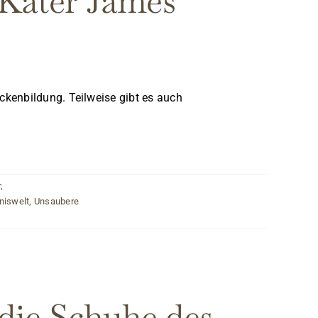
 Kater James
ckenbildung. Teilweise gibt es auch
r
,
niswelt
,
Unsaubere
die Schuhe des