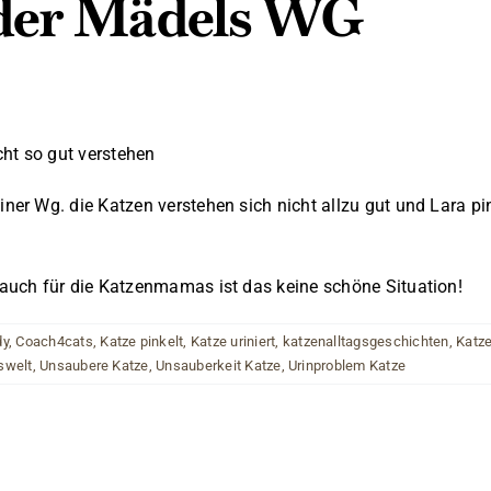
 der Mädels WG
ht so gut verstehen
r Wg. die Katzen verstehen sich nicht allzu gut und Lara pin
uch für die Katzenmamas ist das keine schöne Situation!
dy
,
Coach4cats
,
Katze pinkelt
,
Katze uriniert
,
katzenalltagsgeschichten
,
Katze
swelt
,
Unsaubere Katze
,
Unsauberkeit Katze
,
Urinproblem Katze