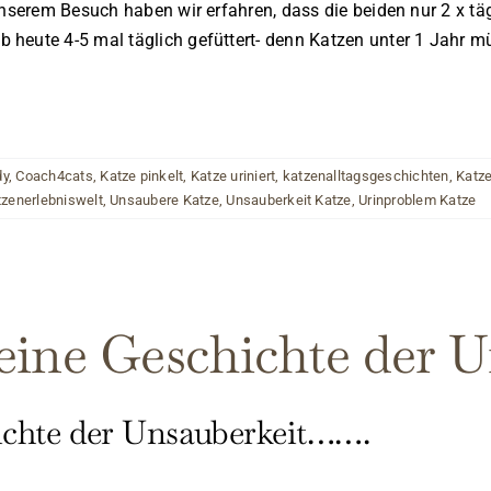
 unserem Besuch haben wir erfahren, dass die beiden nur 2 x 
 heute 4-5 mal täglich gefüttert- denn Katzen unter 1 Jahr 
dy
,
Coach4cats
,
Katze pinkelt
,
Katze uriniert
,
katzenalltagsgeschichten
,
Katze
tzenerlebniswelt
,
Unsaubere Katze
,
Unsauberkeit Katze
,
Urinproblem Katze
eine Geschichte der 
ichte der Unsauberkeit…….