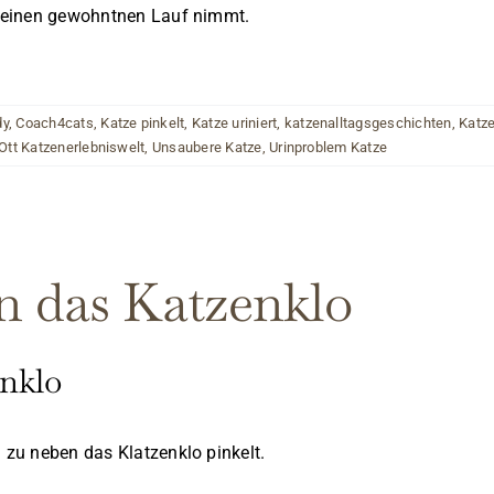
s seinen gewohntnen Lauf nimmt.
dy
,
Coach4cats
,
Katze pinkelt
,
Katze uriniert
,
katzenalltagsgeschichten
,
Katze
Ott Katzenerlebniswelt
,
Unsaubere Katze
,
Urinproblem Katze
n das Katzenklo
enklo
d zu neben das Klatzenklo pinkelt.