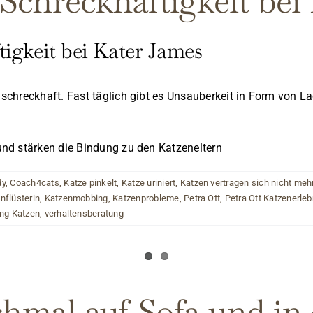
Schreckhaftigkeit bei
igkeit bei Kater James
hreckhaft. Fast täglich gibt es Unsauberkeit in Form von La
nd stärken die Bindung zu den Katzeneltern
dy
,
Coach4cats
,
Katze pinkelt
,
Katze uriniert
,
Katzen vertragen sich nicht meh
nflüsterin
,
Katzenmobbing
,
Katzenprobleme
,
Petra Ott
,
Petra Ott Katzenerleb
ng Katzen
,
verhaltensberatung
mal auf Sofa und in 