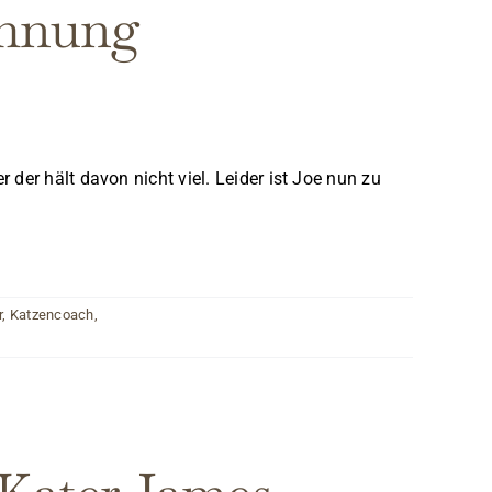
ohnung
der hält davon nicht viel. Leider ist Joe nun zu
r
,
Katzencoach
,