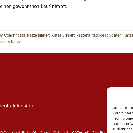
s seinen gewohntnen Lauf nimmt.
dy
,
Coach4cats
,
Katze pinkelt
,
Katze uriniert
,
katzenalltagsgeschichten
,
Katze
roblem Katze
S
entraining
App
Um dir ein 
Geräteinfor
Technologie
auf dieser W
zurückziehs
© Copyright Petra Ott · Coach4Cats e.U. aCATemy® · Alle Rechte vorbehalte