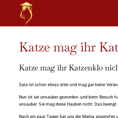
Skip
to
content
View
Katze mag ihr Kat
Larger
Image
Katze mag ihr Katzenklo nic
Sara ist schon etwas älter und mag gar keine Verä
Nun ist sie unsauber geworden- und beim Besuch ha
unsauber. Sie mag diese Hauben nicht. Das beengt s
Nach ein paar Tagen hat uns die Mama angerufen und 