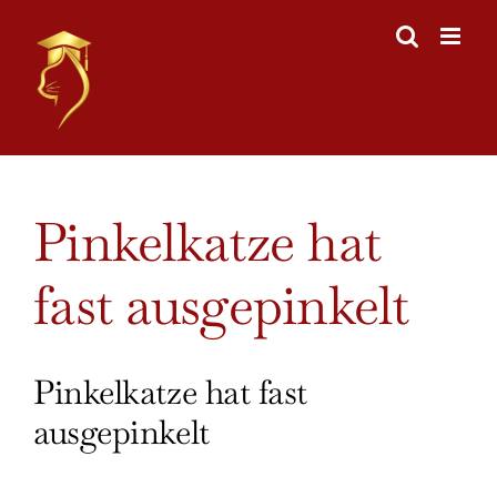
Skip
to
content
View
Pinkelkatze hat
Larger
Image
fast ausgepinkelt
Pinkelkatze hat fast
ausgepinkelt