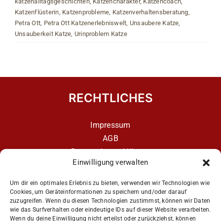
katzenalltagsgeschichten
,
Katzencharakter
,
Katzencoach
,
Katzenflüsterin
,
Katzenprobleme
,
Katzenverhaltensberatung
,
Petra Ott
,
Petra Ott Katzenerlebniswelt
,
Unsaubere Katze
,
Unsauberkeit Katze
,
Urinproblem Katze
RECHTLICHES
Impressum
AGB
Datenschutzerklärung
Einwilligung verwalten
Datenschutzerklärung – aCATemy Katzentraining
App
Um dir ein optimales Erlebnis zu bieten, verwenden wir Technologien wie
Cookies, um Geräteinformationen zu speichern und/oder darauf
zuzugreifen. Wenn du diesen Technologien zustimmst, können wir Daten
wie das Surfverhalten oder eindeutige IDs auf dieser Website verarbeiten.
Get Social
Wenn du deine Einwilligung nicht erteilst oder zurückziehst, können