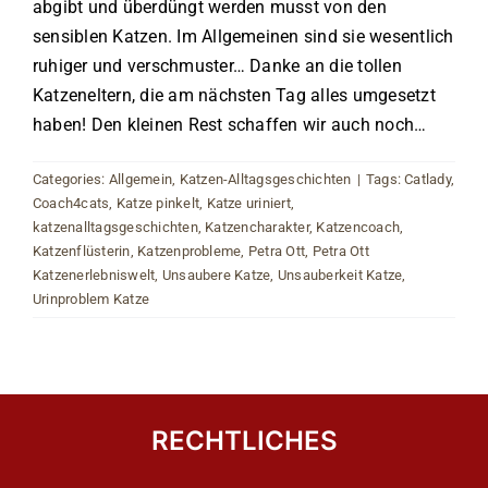
abgibt und überdüngt werden musst von den
sensiblen Katzen. Im Allgemeinen sind sie wesentlich
ruhiger und verschmuster… Danke an die tollen
Katzeneltern, die am nächsten Tag alles umgesetzt
haben! Den kleinen Rest schaffen wir auch noch…
Categories:
Allgemein
,
Katzen-Alltagsgeschichten
|
Tags:
Catlady
,
Coach4cats
,
Katze pinkelt
,
Katze uriniert
,
katzenalltagsgeschichten
,
Katzencharakter
,
Katzencoach
,
Katzenflüsterin
,
Katzenprobleme
,
Petra Ott
,
Petra Ott
Katzenerlebniswelt
,
Unsaubere Katze
,
Unsauberkeit Katze
,
Urinproblem Katze
RECHTLICHES