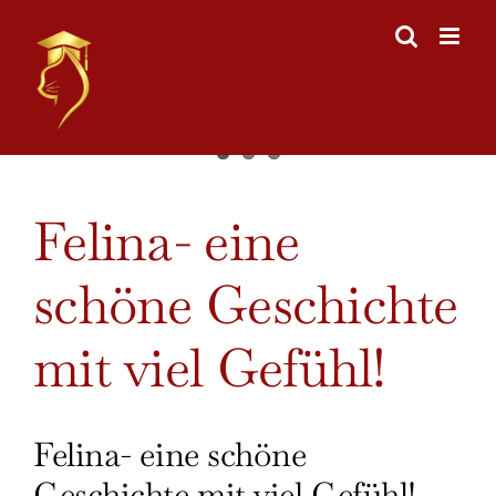
Skip
to
content
View
Felina- eine
Larger
Image
schöne Geschichte
mit viel Gefühl!
Felina- eine schöne
Geschichte mit viel Gefühl!