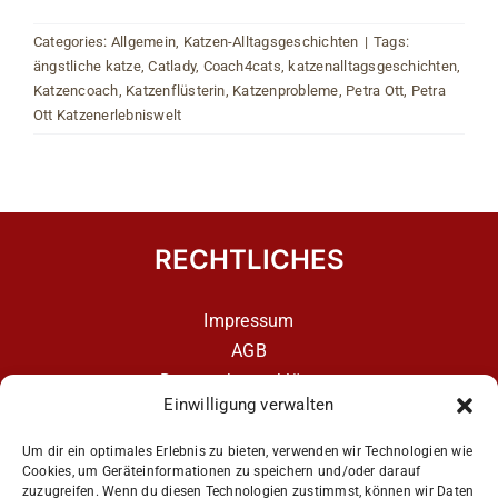
Categories:
Allgemein
,
Katzen-Alltagsgeschichten
|
Tags:
ängstliche katze
,
Catlady
,
Coach4cats
,
katzenalltagsgeschichten
,
Katzencoach
,
Katzenflüsterin
,
Katzenprobleme
,
Petra Ott
,
Petra
Ott Katzenerlebniswelt
RECHTLICHES
Impressum
AGB
Datenschutzerklärung
Einwilligung verwalten
Datenschutzerklärung – aCATemy Katzentraining
App
Um dir ein optimales Erlebnis zu bieten, verwenden wir Technologien wie
Cookies, um Geräteinformationen zu speichern und/oder darauf
zuzugreifen. Wenn du diesen Technologien zustimmst, können wir Daten