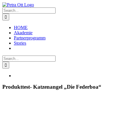
Skip
to
Search
content
for:
HOME
Akademie
Partnerprogramm
Stories
Search
for:
View
Larger
Image
Produkttest- Katzenangel „Die Federboa“