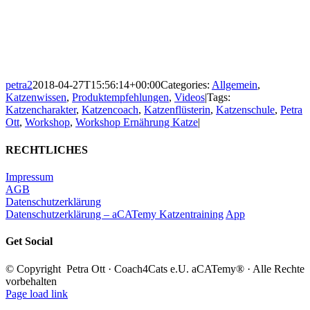
petra2
2018-04-27T15:56:14+00:00
Categories:
Allgemein
,
Katzenwissen
,
Produktempfehlungen
,
Videos
|
Tags:
Katzencharakter
,
Katzencoach
,
Katzenflüsterin
,
Katzenschule
,
Petra
Ott
,
Workshop
,
Workshop Ernährung Katze
|
RECHTLICHES
Impressum
AGB
Datenschutzerklärung
Datenschutzerklärung – aCATemy Katzentraining
App
Get Social
© Copyright Petra Ott · Coach4Cats e.U. aCATemy® · Alle Rechte
vorbehalten
Page load link
Go