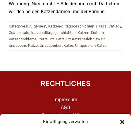
Wohnung. Nun macht PIA leider auch mit. Da helfen
wir den beiden Katzendamen und der Familie.
Categories:
Allgemein
,
Katzen-Alltagsgeschichten
|
Tags:
Catlady
,
Coach4cats
,
katzenalltagsgeschichten
,
Katzenflüsterin
,
Katzenprobleme
,
Petra Ott
,
Petra Ott Katzenerlebniswelt
,
Unsaubere Katze
,
Unsauberkeit Katze
,
Urinproblem Katze
RECHTLICHES
Impressum
AGB
Datenschutzerklärung
Einwilligung verwalten
Datenschutzerklärung – aCATemy Katzentraining