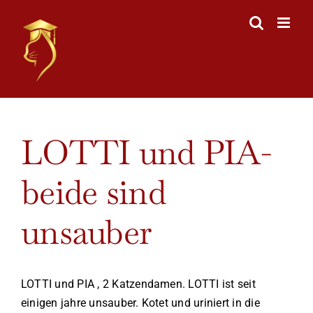
Skip
to
content
View
LOTTI und PIA-
Larger
Image
beide sind
unsauber
LOTTI und PIA , 2 Katzendamen. LOTTI ist seit
einigen jahre unsauber. Kotet und uriniert in die