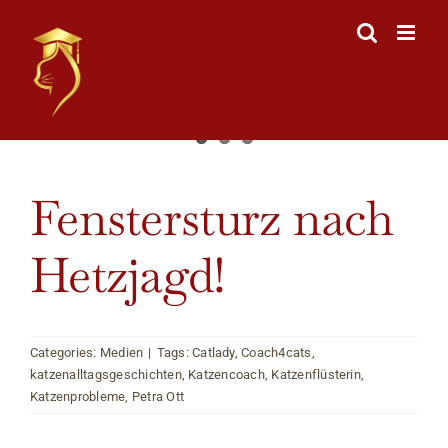
Skip
to
content
View
Fenstersturz nach
Larger
Image
Hetzjagd!
Categories:
Medien
|
Tags:
Catlady
,
Coach4cats
,
katzenalltagsgeschichten
,
Katzencoach
,
Katzenflüsterin
,
Katzenprobleme
,
Petra Ott