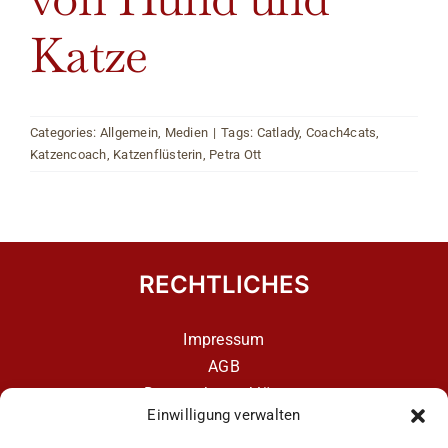
Katze
Categories:
Allgemein
,
Medien
|
Tags:
Catlady
,
Coach4cats
,
Katzencoach
,
Katzenflüsterin
,
Petra Ott
RECHTLICHES
Impressum
AGB
Datenschutzerklärung
Einwilligung verwalten
Datenschutzerklärung – aCATemy Katzentraining
App