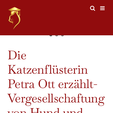
Skip
to
content
View
Die
Larger
Image
Katzenflüsterin
Petra Ott erzählt-
Vergesellschaftung
von Hund und