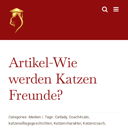
Skip
to
content
View
Artikel-Wie
Larger
Image
werden Katzen
Freunde?
Categories:
Medien
|
Tags:
Catlady
,
Coach4cats
,
katzenalltagsgeschichten
,
Katzencharakter
,
Katzencoach
,