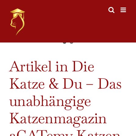
Skip
to
content
View
Artikel in Die
Larger
Image
Katze & Du – Das
unabhängige
Katzenmagazin
aCATemy Katzen-