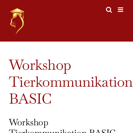
Skip
to
content
View
Workshop
Larger
Image
Tierkommunikation
BASIC
Workshop
Tierkommunikation BASIC