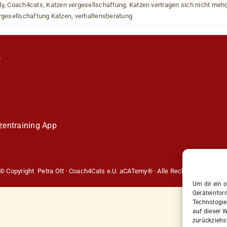
dy
,
Coach4cats
,
Katzen vergesellschaftung
,
Katzen vertragen sich nicht mehr
rgesellschaftung Katzen
,
verhaltensberatung
S
entraining
App
© Copyright Petra Ott · Coach4Cats e.U. aCATemy® · Alle Rechte vorbehalte
Um dir ein 
Geräteinfor
Technologie
auf dieser W
zurückziehs