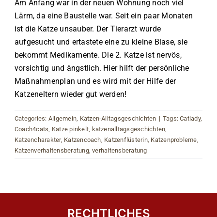
Am Anfang war in der neuen Wohnung noch viel
Lärm, da eine Baustelle war. Seit ein paar Monaten
ist die Katze unsauber. Der Tierarzt wurde
aufgesucht und ertastete eine zu kleine Blase, sie
bekommt Medikamente. Die 2. Katze ist nervös,
vorsichtig und ängstlich. Hier hilft der persönliche
Maßnahmenplan und es wird mit der Hilfe der
Katzeneltern wieder gut werden!
Categories:
Allgemein
,
Katzen-Alltagsgeschichten
|
Tags:
Catlady
,
Coach4cats
,
Katze pinkelt
,
katzenalltagsgeschichten
,
Katzencharakter
,
Katzencoach
,
Katzenflüsterin
,
Katzenprobleme
,
Katzenverhaltensberatung
,
verhaltensberatung
RECHTLICHES