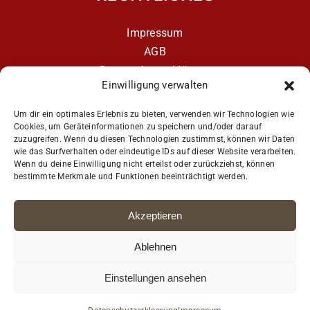
Impressum
AGB
Datenschutzerklärung
Einwilligung verwalten
Datenschutzerklärung – aCATemy Katzentraining
App
Um dir ein optimales Erlebnis zu bieten, verwenden wir Technologien wie
Cookies, um Geräteinformationen zu speichern und/oder darauf
zuzugreifen. Wenn du diesen Technologien zustimmst, können wir Daten
wie das Surfverhalten oder eindeutige IDs auf dieser Website verarbeiten.
Get Social
Wenn du deine Einwilligung nicht erteilst oder zurückziehst, können
bestimmte Merkmale und Funktionen beeinträchtigt werden.
Akzeptieren
Ablehnen
Einstellungen ansehen
© Copyright Petra Ott · Coach4Cats e.U. aCATemy® · Alle Rechte
vorbehalten