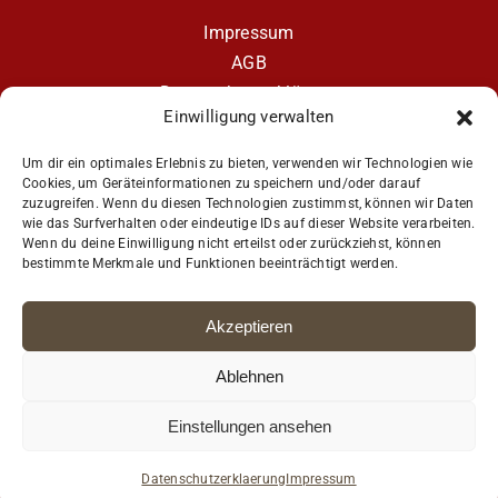
Impressum
AGB
Datenschutzerklärung
Einwilligung verwalten
Datenschutzerklärung – aCATemy Katzentraining
App
Um dir ein optimales Erlebnis zu bieten, verwenden wir Technologien wie
Cookies, um Geräteinformationen zu speichern und/oder darauf
zuzugreifen. Wenn du diesen Technologien zustimmst, können wir Daten
wie das Surfverhalten oder eindeutige IDs auf dieser Website verarbeiten.
Get Social
Wenn du deine Einwilligung nicht erteilst oder zurückziehst, können
bestimmte Merkmale und Funktionen beeinträchtigt werden.
Akzeptieren
Ablehnen
Einstellungen ansehen
© Copyright Petra Ott · Coach4Cats e.U. aCATemy® · Alle Rechte
vorbehalten
Datenschutzerklaerung
Impressum