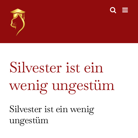
Skip
to
content
View
Silvester ist ein
Larger
Image
wenig ungestüm
Silvester ist ein wenig
ungestüm