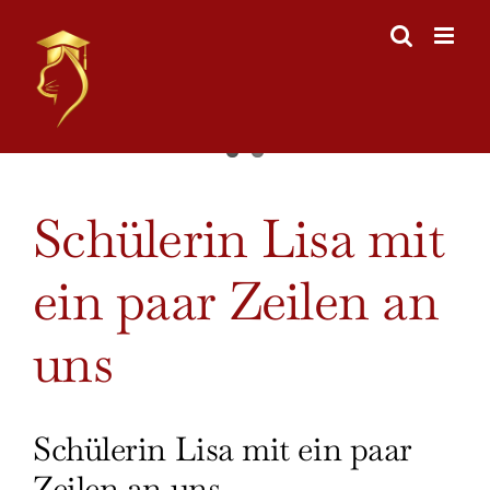
Skip
to
content
View
Schülerin Lisa mit
Larger
Image
ein paar Zeilen an
uns
Schülerin Lisa mit ein paar
Zeilen an uns