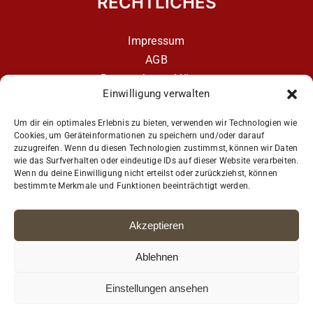
RECHTLICHES
Impressum
AGB
Datenschutzerklärung
Einwilligung verwalten
Datenschutzerklärung – aCATemy Katzentraining
App
Um dir ein optimales Erlebnis zu bieten, verwenden wir Technologien wie
Cookies, um Geräteinformationen zu speichern und/oder darauf
zuzugreifen. Wenn du diesen Technologien zustimmst, können wir Daten
wie das Surfverhalten oder eindeutige IDs auf dieser Website verarbeiten.
Get Social
Wenn du deine Einwilligung nicht erteilst oder zurückziehst, können
bestimmte Merkmale und Funktionen beeinträchtigt werden.
Akzeptieren
Ablehnen
Einstellungen ansehen
© Copyright Petra Ott · Coach4Cats e.U. aCATemy® · Alle Rechte