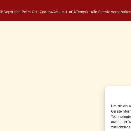
© Copyright Petra Ott · Coach4Cats e.U. aCATemy® · Alle Rechte vorbehalte
Um dir ein 
Geräteinfor
Technologie
auf dieser W
zurückziehs