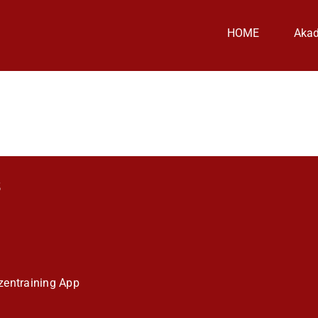
HOME
Aka
S
entraining
App