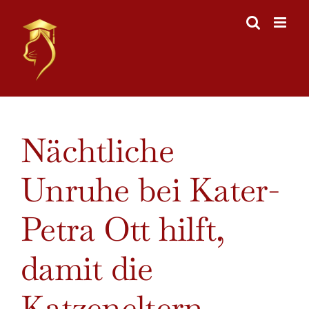
Skip
to
content
View
Nächtliche
Larger
Image
Unruhe bei Kater-
Petra Ott hilft,
damit die
Katzeneltern