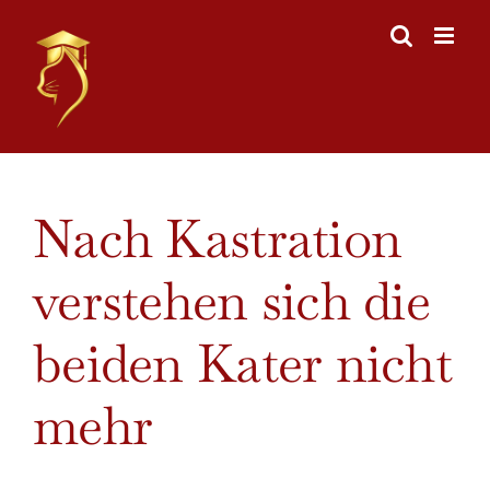
Skip
to
content
View
Nach Kastration
Larger
Image
verstehen sich die
beiden Kater nicht
mehr