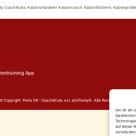
dy
,
Coach4cats
,
Katzencharakter
,
Katzencoach
,
Katzenflüsterin
,
Katzenprobl
S
entraining
App
© Copyright Petra Ott · Coach4Cats e.U. aCATemy® · Alle Rechte vorbehalte
Um dir ein 
Geräteinfor
Technologie
auf dieser W
zurückziehs