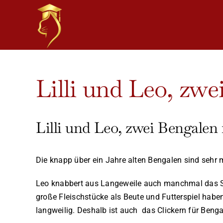
Skip
to
content
View
Lilli und Leo, zw
Larger
Image
Lilli und Leo, zwei Bengalen
Die knapp über ein Jahre alten Bengalen sind sehr 
Leo knabbert aus Langeweile auch manchmal das S
große Fleischstücke als Beute und Futterspiel habe
langweilig. Deshalb ist auch das Clickern für Beng