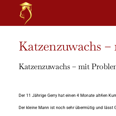
Skip
to
content
View
Katzenzuwachs – 
Larger
Image
Katzenzuwachs – mit Probl
Der 11 Jährige Gerry hat einen 4 Monate alt4en K
Der kleine Mann ist noch sehr übermütig und lässt G