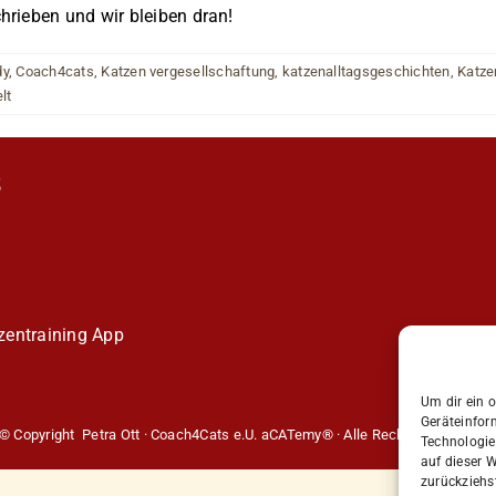
rieben und wir bleiben dran!
dy
,
Coach4cats
,
Katzen vergesellschaftung
,
katzenalltagsgeschichten
,
Katze
lt
S
entraining
App
Um dir ein 
Geräteinfor
© Copyright Petra Ott · Coach4Cats e.U. aCATemy® · Alle Rechte vorbehalte
Technologie
auf dieser W
zurückziehs