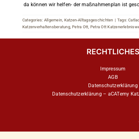
da können wir helfen- der maßnahmenplan ist gesch
Categories:
Allgemein
,
Katzen-Alltagsgeschichten
|
Tags:
Catla
Katzenverhaltensberatung
,
Petra Ott
,
Petra Ott Katzenerlebniswe
RECHTLICHE
Impressum
AGB
Datenschutzerklärung
Datenschutzerklärung – aCATemy Katz