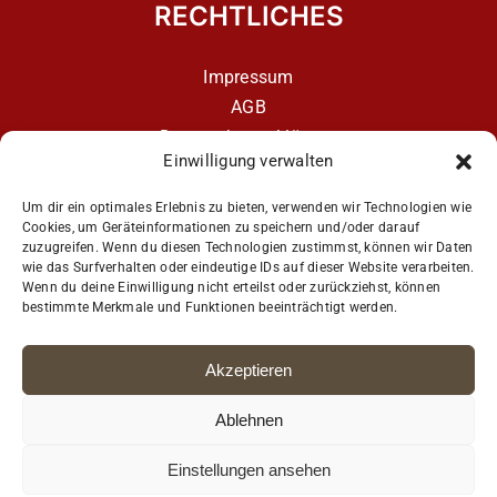
RECHTLICHES
Impressum
AGB
Datenschutzerklärung
Einwilligung verwalten
Datenschutzerklärung – aCATemy Katzentraining
App
Um dir ein optimales Erlebnis zu bieten, verwenden wir Technologien wie
Cookies, um Geräteinformationen zu speichern und/oder darauf
zuzugreifen. Wenn du diesen Technologien zustimmst, können wir Daten
wie das Surfverhalten oder eindeutige IDs auf dieser Website verarbeiten.
Get Social
Wenn du deine Einwilligung nicht erteilst oder zurückziehst, können
bestimmte Merkmale und Funktionen beeinträchtigt werden.
Akzeptieren
Ablehnen
Einstellungen ansehen
© Copyright Petra Ott · Coach4Cats e.U. aCATemy® · Alle Rechte