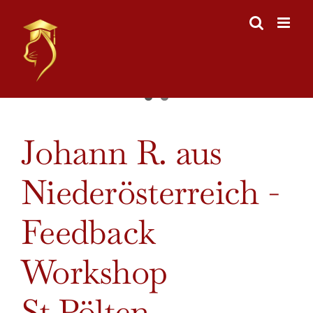
Skip
to
content
View
Johann R. aus
Larger
Image
Niederösterreich -
Feedback
Workshop
St.Pölten