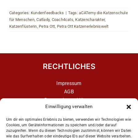
Categories:
Kundenfeedbacks
|
Tags:
aCATemy die Katzenschule
für Menschen
,
Catlady
,
Coach4cats
,
Katzencharakter
,
Katzenflüsterin
,
Petra Ott
,
Petra Ott Katzenerlebniswelt
RECHTLICHES
Impressum
AGB
Datenschutzerklärung
Einwilligung verwalten
Datenschutzerklärung – aCATemy Katzentraining
App
Um dir ein optimales Erlebnis zu bieten, verwenden wir Technologien wie
Cookies, um Geräteinformationen zu speichern und/oder darauf
zuzugreifen. Wenn du diesen Technologien zustimmst, können wir Daten
wie das Surfverhalten oder eindeutige IDs auf dieser Website verarbeiten.