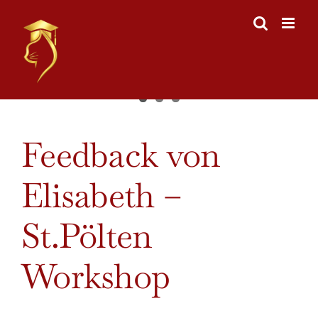
Skip
to
content
View
Feedback von
Larger
Image
Elisabeth –
St.Pölten
Workshop