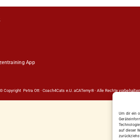
S
entraining
App
© Copyright Petra Ott · Coach4Cats e.U. aCATemy® · Alle Rechte vorbehalte
Um dir ein 
Geräteinfor
Technologie
auf dieser W
zurückziehs