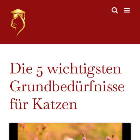
Skip
to
content
View
Die 5 wichtigsten
Larger
Image
Grundbedürfnisse
für Katzen