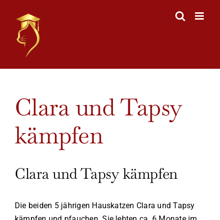
Skip
to
content
View
Clara und Tapsy
Larger
Image
kämpfen
Clara und Tapsy kämpfen
Die beiden 5 jährigen Hauskatzen Clara und Tapsy
kämpfen und pfauchen. Sie lebten ca. 6 Monate im