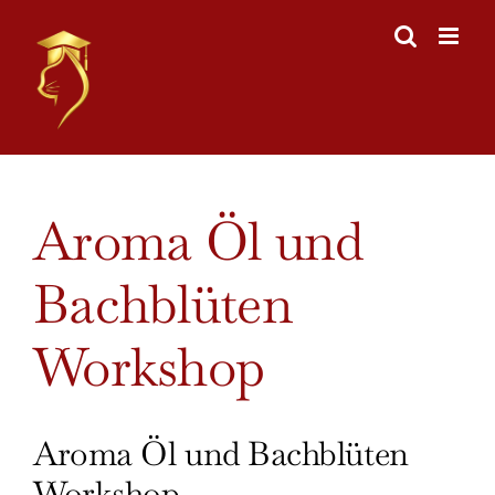
Skip
to
content
View
Aroma Öl und
Larger
Image
Bachblüten
Workshop
Aroma Öl und Bachblüten
Workshop