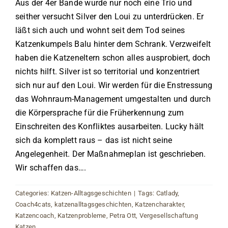
Aus der 4er Bande wurde nur noch eine Trio und
seither versucht Silver den Loui zu unterdrücken. Er
läßt sich auch und wohnt seit dem Tod seines
Katzenkumpels Balu hinter dem Schrank. Verzweifelt
haben die Katzeneltern schon alles ausprobiert, doch
nichts hilft. Silver ist so territorial und konzentriert
sich nur auf den Loui. Wir werden für die Enstressung
das Wohnraum-Management umgestalten und durch
die Körpersprache für die Früherkennung zum
Einschreiten des Konfliktes ausarbeiten. Lucky hält
sich da komplett raus – das ist nicht seine
Angelegenheit. Der Maßnahmeplan ist geschrieben.
Wir schaffen das….
Categories:
Katzen-Alltagsgeschichten
|
Tags:
Catlady
,
Coach4cats
,
katzenalltagsgeschichten
,
Katzencharakter
,
Katzencoach
,
Katzenprobleme
,
Petra Ott
,
Vergesellschaftung
Katzen