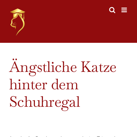
Skip
to
content
View
Ängstliche Katze
Larger
Image
hinter dem
Schuhregal